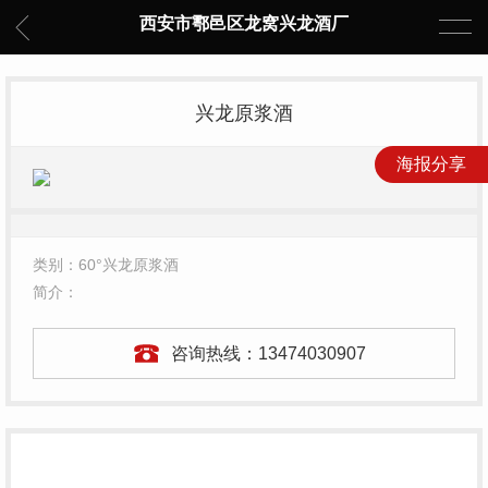
西安市鄠邑区龙窝兴龙酒厂
兴龙原浆酒
海报分享
类别：60°兴龙原浆酒
简介：
咨询热线：
13474030907