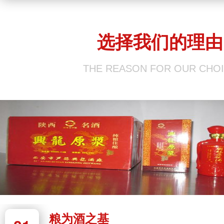
选择我们的理由
THE REASON FOR OUR CHO
酒之魂
粮为酒之基
粮为酒之基
水为酒之魂
水为酒之魂
粮为酒之基
01
01
02