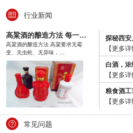
行业新闻
高粱酒的酿造方法 每一步都不能少。
探秘西安
高粱酒的酿造方法 高粱要求无霉
【更多详
不输五粮
变、无虫蛀、无异味，…
白酒，浓
【更多详
粮食酒工
【更多详
存？高粱
常见问题