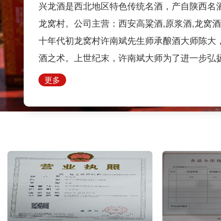
兴龙酒是西北地区特色传统名酒，产自陕西名
龙窝村。公司主营：西安高粱酒,原浆酒,龙窝
十年代初龙窝村许南斌先生师承酿酒大师陈大
酒之术。上世纪末，许南斌大师为了进一步弘
色，秉承“集成、创新、生态”的酿酒理念，在
更多
兴建兴龙酒厂，兴龙酒滴滴醇香，回味悠长…